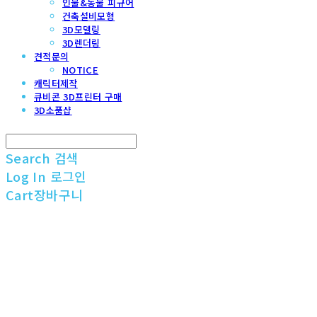
인물&동물 피규어
건축설비모형
3D모델링
3D렌더링
견적문의
NOTICE
캐릭터제작
큐비콘 3D프린터 구매
3D소품샵
Search
검색
Log In
로그인
Cart
장바구니