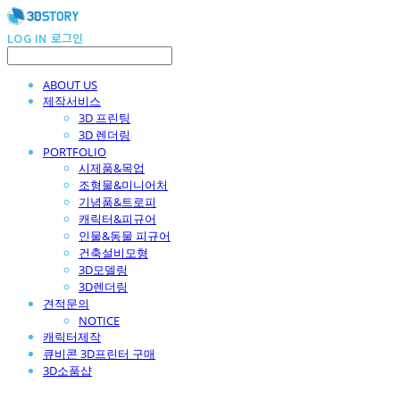
LOG IN
로그인
ABOUT US
제작서비스
3D 프린팅
3D 렌더링
PORTFOLIO
시제품&목업
조형물&미니어처
기념품&트로피
캐릭터&피규어
인물&동물 피규어
건축설비모형
3D모델링
3D렌더링
견적문의
NOTICE
캐릭터제작
큐비콘 3D프린터 구매
3D소품샵