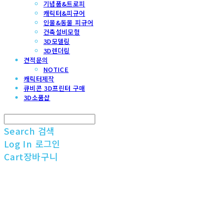
기념품&트로피
캐릭터&피규어
인물&동물 피규어
건축설비모형
3D모델링
3D렌더링
견적문의
NOTICE
캐릭터제작
큐비콘 3D프린터 구매
3D소품샵
Search
검색
Log In
로그인
Cart
장바구니