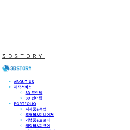
3DSTORY
ABOUT US
제작서비스
3D 프린팅
3D 렌더링
PORTFOLIO
시제품&목업
조형물&미니어처
기념품&트로피
캐릭터&피규어