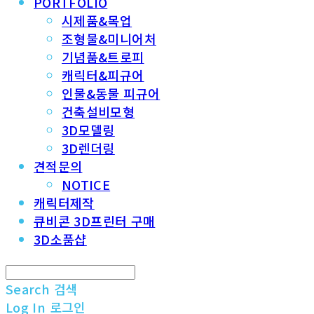
PORTFOLIO
시제품&목업
조형물&미니어처
기념품&트로피
캐릭터&피규어
인물&동물 피규어
건축설비모형
3D모델링
3D렌더링
견적문의
NOTICE
캐릭터제작
큐비콘 3D프린터 구매
3D소품샵
Search
검색
Log In
로그인