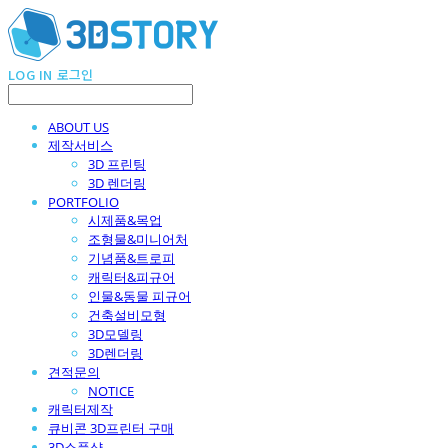
LOG IN
로그인
ABOUT US
제작서비스
3D 프린팅
3D 렌더링
PORTFOLIO
시제품&목업
조형물&미니어처
기념품&트로피
캐릭터&피규어
인물&동물 피규어
건축설비모형
3D모델링
3D렌더링
견적문의
NOTICE
캐릭터제작
큐비콘 3D프린터 구매
3D소품샵