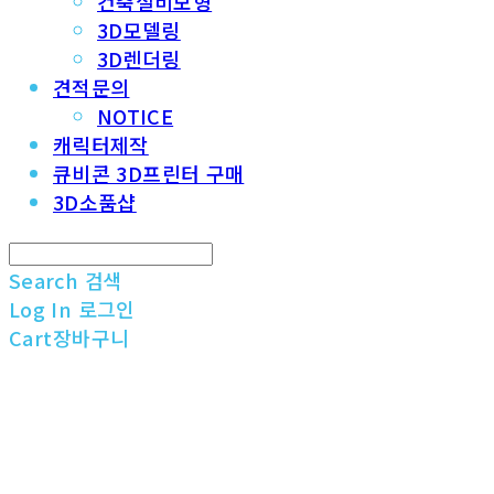
건축설비모형
3D모델링
3D렌더링
견적문의
NOTICE
캐릭터제작
큐비콘 3D프린터 구매
3D소품샵
Search
검색
Log In
로그인
Cart
장바구니