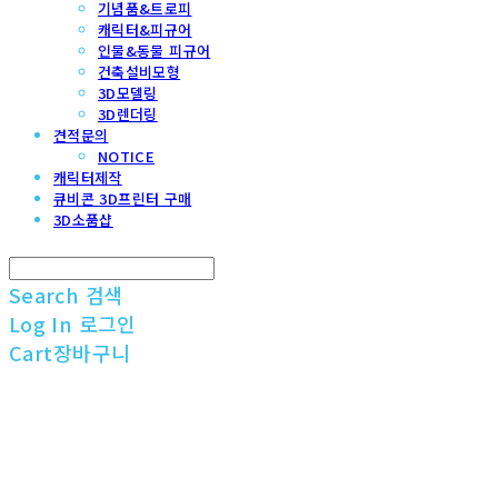
기념품&트로피
캐릭터&피규어
인물&동물 피규어
건축설비모형
3D모델링
3D렌더링
견적문의
NOTICE
캐릭터제작
큐비콘 3D프린터 구매
3D소품샵
Search
검색
Log In
로그인
Cart
장바구니