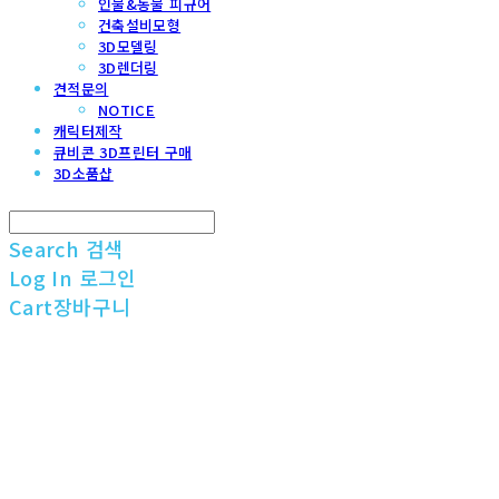
인물&동물 피규어
건축설비모형
3D모델링
3D렌더링
견적문의
NOTICE
캐릭터제작
큐비콘 3D프린터 구매
3D소품샵
Search
검색
Log In
로그인
Cart
장바구니