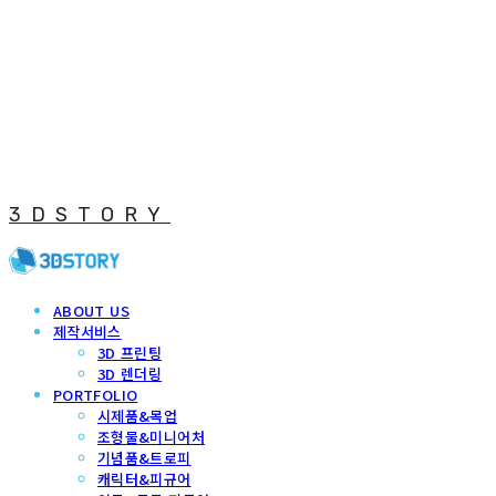
3DSTORY
ABOUT US
제작서비스
3D 프린팅
3D 렌더링
PORTFOLIO
시제품&목업
조형물&미니어처
기념품&트로피
캐릭터&피규어