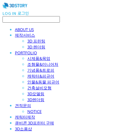
LOG IN
로그인
ABOUT US
제작서비스
3D 프린팅
3D 렌더링
PORTFOLIO
시제품&목업
조형물&미니어처
기념품&트로피
캐릭터&피규어
인물&동물 피규어
건축설비모형
3D모델링
3D렌더링
견적문의
NOTICE
캐릭터제작
큐비콘 3D프린터 구매
3D소품샵