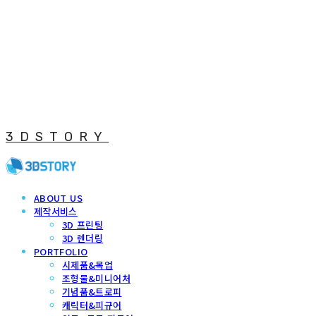
3DSTORY
ABOUT US
제작서비스
3D 프린팅
3D 렌더링
PORTFOLIO
시제품&목업
조형물&미니어처
기념품&트로피
캐릭터&피규어