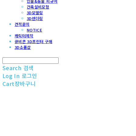
인물&동물 피규어
건축설비모형
3D모델링
3D렌더링
견적문의
NOTICE
캐릭터제작
큐비콘 3D프린터 구매
3D소품샵
Search
검색
Log In
로그인
Cart
장바구니