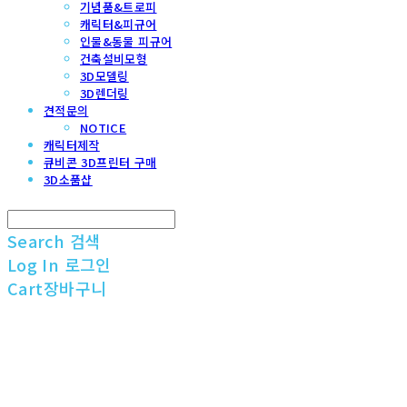
기념품&트로피
캐릭터&피규어
인물&동물 피규어
건축설비모형
3D모델링
3D렌더링
견적문의
NOTICE
캐릭터제작
큐비콘 3D프린터 구매
3D소품샵
Search
검색
Log In
로그인
Cart
장바구니