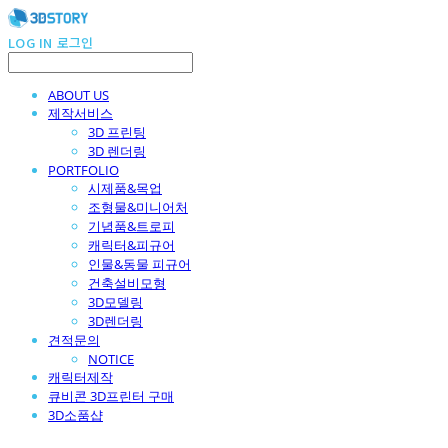
LOG IN
로그인
ABOUT US
제작서비스
3D 프린팅
3D 렌더링
PORTFOLIO
시제품&목업
조형물&미니어처
기념품&트로피
캐릭터&피규어
인물&동물 피규어
건축설비모형
3D모델링
3D렌더링
견적문의
NOTICE
캐릭터제작
큐비콘 3D프린터 구매
3D소품샵