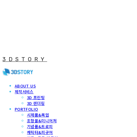
3DSTORY
ABOUT US
제작서비스
3D 프린팅
3D 렌더링
PORTFOLIO
시제품&목업
조형물&미니어처
기념품&트로피
캐릭터&피규어