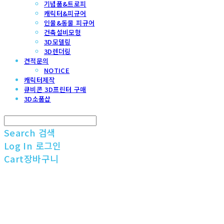
기념품&트로피
캐릭터&피규어
인물&동물 피규어
건축설비모형
3D모델링
3D렌더링
견적문의
NOTICE
캐릭터제작
큐비콘 3D프린터 구매
3D소품샵
Search
검색
Log In
로그인
Cart
장바구니