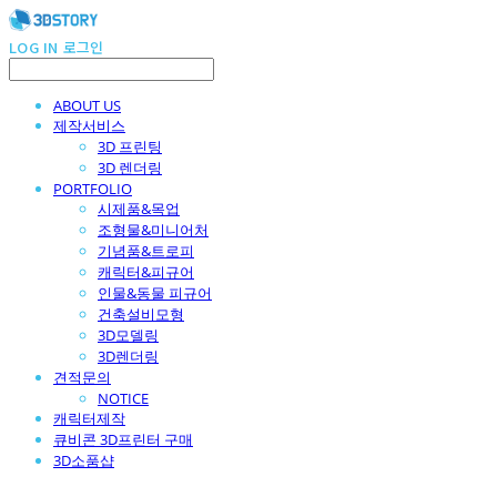
LOG IN
로그인
ABOUT US
제작서비스
3D 프린팅
3D 렌더링
PORTFOLIO
시제품&목업
조형물&미니어처
기념품&트로피
캐릭터&피규어
인물&동물 피규어
건축설비모형
3D모델링
3D렌더링
견적문의
NOTICE
캐릭터제작
큐비콘 3D프린터 구매
3D소품샵