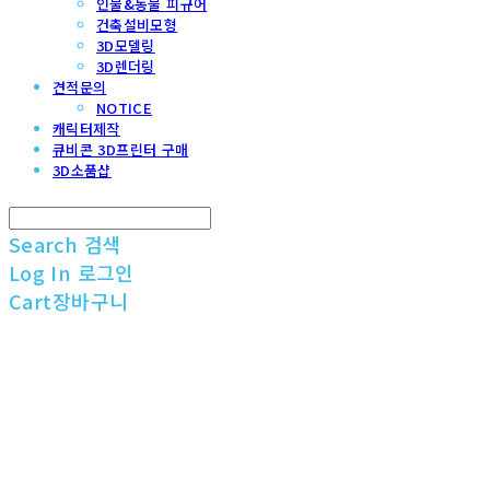
인물&동물 피규어
건축설비모형
3D모델링
3D렌더링
견적문의
NOTICE
캐릭터제작
큐비콘 3D프린터 구매
3D소품샵
Search
검색
Log In
로그인
Cart
장바구니