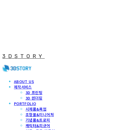
3DSTORY
ABOUT US
제작서비스
3D 프린팅
3D 렌더링
PORTFOLIO
시제품&목업
조형물&미니어처
기념품&트로피
캐릭터&피규어