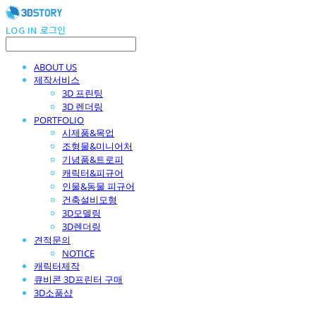
LOG IN
로그인
ABOUT US
제작서비스
3D 프린팅
3D 렌더링
PORTFOLIO
시제품&목업
조형물&미니어처
기념품&트로피
캐릭터&피규어
인물&동물 피규어
건축설비모형
3D모델링
3D렌더링
견적문의
NOTICE
캐릭터제작
큐비콘 3D프린터 구매
3D소품샵