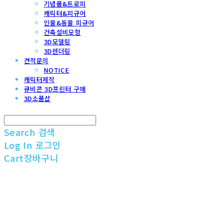
기념품&트로피
캐릭터&피규어
인물&동물 피규어
건축설비모형
3D모델링
3D렌더링
견적문의
NOTICE
캐릭터제작
큐비콘 3D프린터 구매
3D소품샵
Search
검색
Log In
로그인
Cart
장바구니