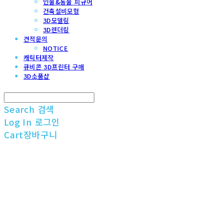
인물&동물 피규어
건축설비모형
3D모델링
3D렌더링
견적문의
NOTICE
캐릭터제작
큐비콘 3D프린터 구매
3D소품샵
Search
검색
Log In
로그인
Cart
장바구니