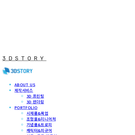
3DSTORY
ABOUT US
제작서비스
3D 프린팅
3D 렌더링
PORTFOLIO
시제품&목업
조형물&미니어처
기념품&트로피
캐릭터&피규어