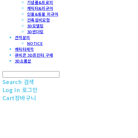
기념품&트로피
캐릭터&피규어
인물&동물 피규어
건축설비모형
3D모델링
3D렌더링
견적문의
NOTICE
캐릭터제작
큐비콘 3D프린터 구매
3D소품샵
Search
검색
Log In
로그인
Cart
장바구니