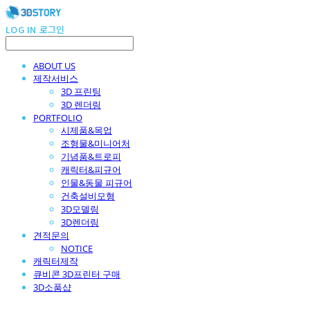
LOG IN
로그인
ABOUT US
제작서비스
3D 프린팅
3D 렌더링
PORTFOLIO
시제품&목업
조형물&미니어처
기념품&트로피
캐릭터&피규어
인물&동물 피규어
건축설비모형
3D모델링
3D렌더링
견적문의
NOTICE
캐릭터제작
큐비콘 3D프린터 구매
3D소품샵