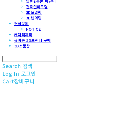
인물&동물 피규어
건축설비모형
3D모델링
3D렌더링
견적문의
NOTICE
캐릭터제작
큐비콘 3D프린터 구매
3D소품샵
Search
검색
Log In
로그인
Cart
장바구니